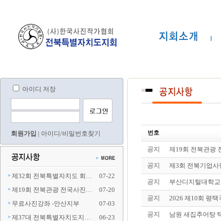
아이디 저장
번호
회원가입
|
아이디/비밀번호찾기
공지
제19회 전북관광
공지
제3회 전북기업사
제32회 전북특별자치도 회…
07-22
공지
부산디지털대학교 
제19회 전북관광 전국사진…
07-20
공지
2026 제10회 
무료사진강좌 -안산지부
07-03
공지
남원 새집추어탕 
제37대 전북특별자치도지…
06-23