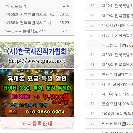
67
제32회 전북특별
익산판도라
06-19
제58회 전북특별자치도 사…
06-11
66
제19회 전북관광
제58회 전북특별자치도 사…
05-23
65
무료사진강좌 -안
부산디지털대학교 2학기 …
05-21
64
제37대 전북특별
63
익산판도라
62
제58회 전북특별
61
제58회 전북특별
60
부산디지털대학교 
59
제3회 전북기업사
58
제30대 누드사진
57
엡숀프린터-20%-
56
2026 제10회 
55
익산판도라