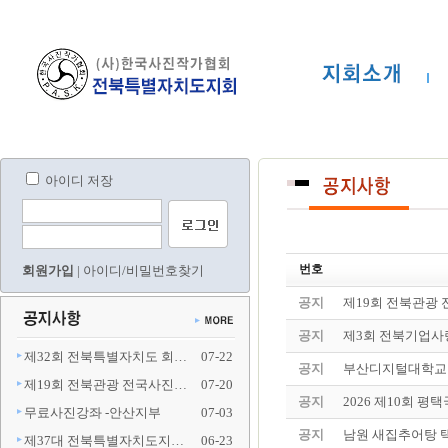
아이디 저장
번호
회원가입
|
아이디/비밀번호찾기
공지
제19회 전북관광
공지
제3회 전북기업사
제32회 전북특별자치도 회…
07-22
공지
부산디지털대학교 
제19회 전북관광 전국사진…
07-20
공지
2026 제10회 
무료사진강좌 -안산지부
07-03
공지
남원 새집추어탕 
제37대 전북특별자치도지…
06-23