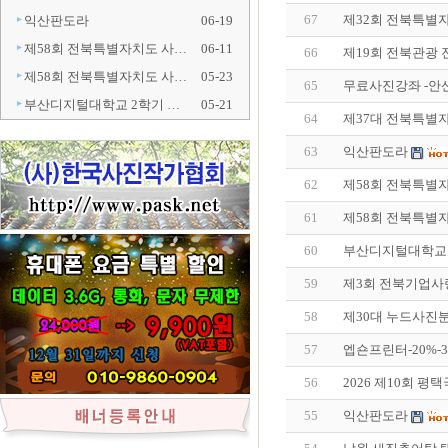
67
제32회 전북특별
익산판도라
06-19
제58회 전북특별자치도 사…
06-11
66
제19회 전북관광
제58회 전북특별자치도 사…
05-23
65
무료사진강좌 -안
부산디지털대학교 2학기 …
05-21
64
제37대 전북특별
63
익산판도라
62
제58회 전북특별
61
제58회 전북특별
60
부산디지털대학교 
59
제3회 전북기업사
58
제30대 누드사진
57
엡숀프린터-20%-
56
2026 제10회 
55
익산판도라