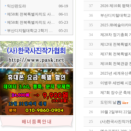
37
2026 제10회 
익산판도라
06-19
제58회 전북특별자치도 사…
06-11
36
부산디지털대학교
제58회 전북특별자치도 사…
05-23
35
2025 JB예술아
부산디지털대학교 2학기 …
05-21
34
제28차 정기총회
33
제12대 전북특별
32
제37회 전북특별
31
제18회 전북관광
30
2025년 세계유산
29
이병우 세번째 시
28
제7회 장수군 축
27
도민의 날
26
10월 2일부터 22
25
(사)한국사진작가협