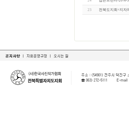
24
엡숀프린터-20%-
23
전북도지회=지자체장 