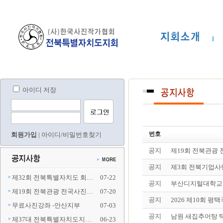
아이디 저장
번호
회원가입
|
아이디/비밀번호찾기
공지
제19회 전북관광
공지
제3회 전북기업사
제32회 전북특별자치도 회…
07-22
공지
부산디지털대학교 
제19회 전북관광 전국사진…
07-20
공지
2026 제10회 
무료사진강좌 -안산지부
07-03
공지
남원 새집추어탕 
제37대 전북특별자치도지…
06-23