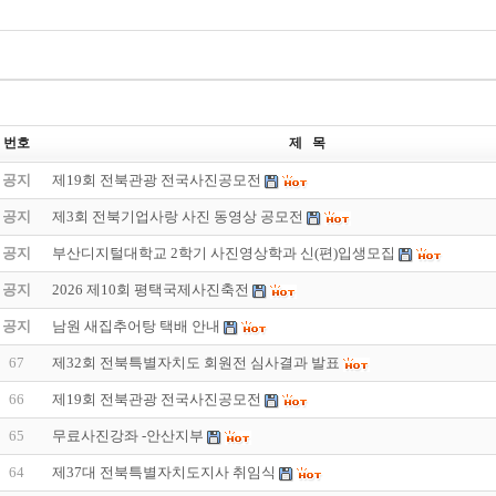
번호
제 목
공지
제19회 전북관광 전국사진공모전
공지
제3회 전북기업사랑 사진 동영상 공모전
공지
부산디지털대학교 2학기 사진영상학과 신(편)입생모집
공지
2026 제10회 평택국제사진축전
공지
남원 새집추어탕 택배 안내
67
제32회 전북특별자치도 회원전 심사결과 발표
66
제19회 전북관광 전국사진공모전
65
무료사진강좌 -안산지부
64
제37대 전북특별자치도지사 취임식