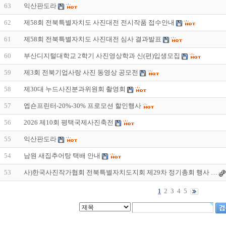
63
익산판도라
62
제58회 전북특별자치도 사진대전 전시작품 접수안내
61
제58회 전북특별자치도 사진대전 심사 결과발표
60
부산디지털대학교 2학기 사진영상학과 신(편)입생모집
59
제3회 전북기업사랑 사진 동영상 공모전
58
제30대 누드사진분과위원회 촬영회
57
엡숀프린터-20%-30% 프로모션 할인행사
56
2026 제10회 평택국제사진축전
55
익산판도라
54
남원 새집추어탕 택배 안내
53
사)한국사진작가협회 전북특별자치도지회 제29차 정기총회 행사 …
2
3
4
5
1