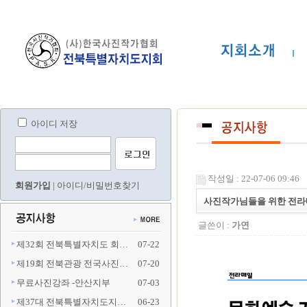
아이디 저장
작성일 : 22-07-06 09:46
회원가입
|
아이디/비밀번호찾기
사진작가님들을 위한 전라
글쓴이 :
가연
제32회 전북특별자치도 회…
07-22
제19회 전북관광 전국사진…
07-20
무료사진강좌 -안산지부
07-03
제37대 전북특별자치도지…
06-23