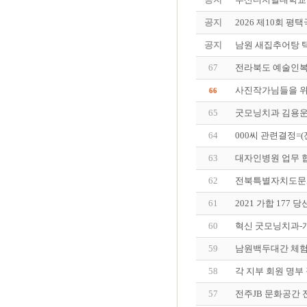
공지
2026 제10회 
공지
남원 새집추어탕 
67
전라북도 예술인복
사진작가님들을 위
66
65
굿모닝치과 김용운
64
000씨 관련결정=
63
대자인병원 업무 
62
전북특별자치도문
61
2021 가합 177
60
혁신 굿모닝치과-개
59
남원백두대간 체
58
각 지부 회원 명부 
57
전주JB 문화공간 